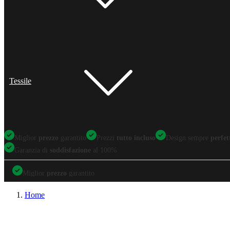
Tessile
Miglior
prezzo
garantito
Prezzi
tutto incluso
Design sempre
perfet
Garanzia di
soddisfazione
al 100%
Miglior
prezzo
garantito
Miglior
prezzo
garantito
Prezzi
tutto incluso
Design sempre
perfetti
Home
Garanzia di
soddisfazione
al 100%