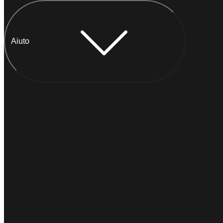
Aiuto
Chatta con Anna
IMMEDIATO
Di solito
risponde entro un minuto