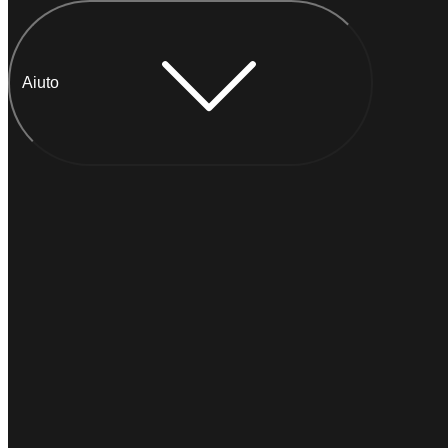
Aiuto
Chatta con Anna
IMMEDIATO
Di solito
risponde entro un minuto