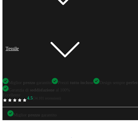
Tessile
Miglior
prezzo
garantito
Prezzi
tutto incluso
Design sempre
perfet
Garanzia di
soddisfazione
al 100%
Eccellente
4.5
(34.101 recensioni)
TrustScore
Miglior
prezzo
garantito
Miglior
prezzo
garantito
Prezzi
tutto incluso
Design sempre
perfetti
Garanzia di
soddisfazione
al 100%