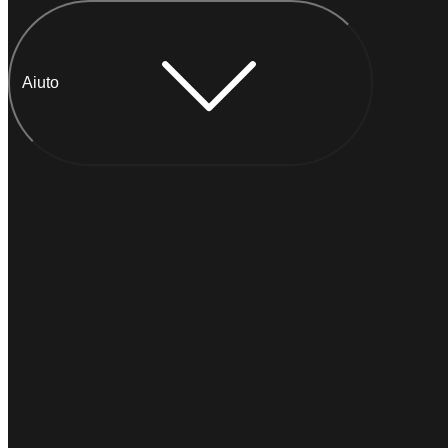
Aiuto
Chatta con Anna
IMMEDIATO
Di solito
risponde entro un minuto