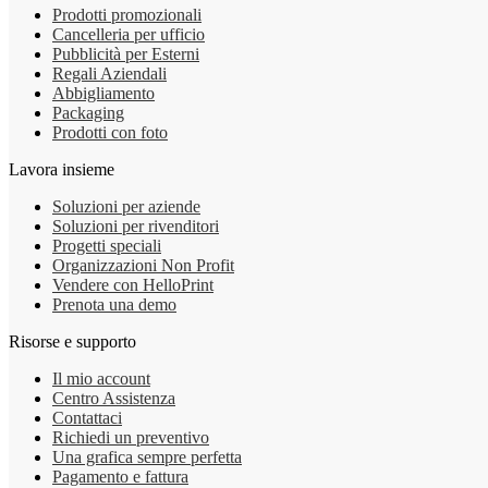
Prodotti promozionali
Cancelleria per ufficio
Pubblicità per Esterni
Regali Aziendali
Abbigliamento
Packaging
Prodotti con foto
Lavora insieme
Soluzioni per aziende
Soluzioni per rivenditori
Progetti speciali
Organizzazioni Non Profit
Vendere con HelloPrint
Prenota una demo
Risorse e supporto
Il mio account
Centro Assistenza
Contattaci
Richiedi un preventivo
Una grafica sempre perfetta
Pagamento e fattura