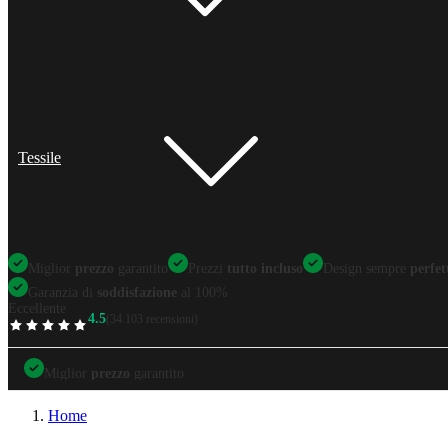
Tessile
Miglior
prezzo
garantito
Prezzi
tutto incluso
Design sempre
perfet
Garanzia di
soddisfazione
al 100%
Eccellente
4.5
(34.103 recensioni)
TrustScore
Miglior
prezzo
garantito
Miglior
prezzo
garantito
Prezzi
tutto incluso
Design sempre
perfetti
Home
Garanzia di
soddisfazione
al 100%