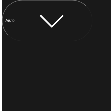
Aiuto
Chatta con Anna
IMMEDIATO
Di solito
risponde entro un minuto