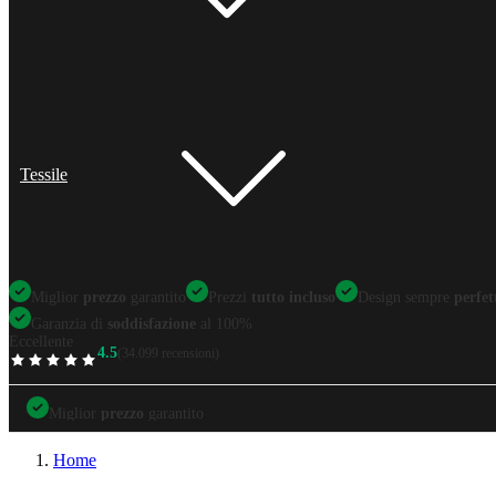
Tessile
Miglior
prezzo
garantito
Prezzi
tutto incluso
Design sempre
perfet
Garanzia di
soddisfazione
al 100%
Eccellente
4.5
(34.099 recensioni)
TrustScore
Miglior
prezzo
garantito
Miglior
prezzo
garantito
Prezzi
tutto incluso
Design sempre
perfetti
Home
Garanzia di
soddisfazione
al 100%