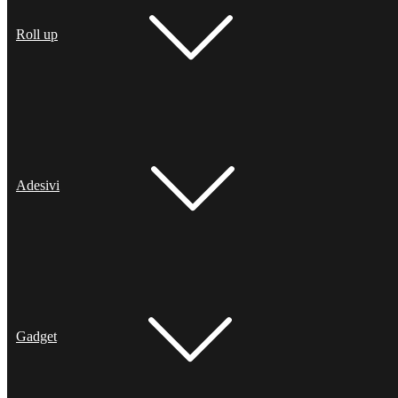
Roll up
Adesivi
Gadget