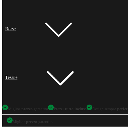
Borse
Tessile
Miglior
prezzo
garantito
Prezzi
tutto incluso
Design sempre
perfet
Miglior
prezzo
garantito
Miglior
prezzo
garantito
Prezzi
tutto incluso