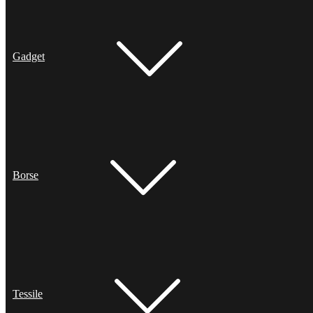
Gadget
Borse
Tessile