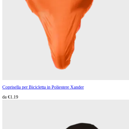
Coprisella per Bicicletta in Poliestere Xander
da
€1.19