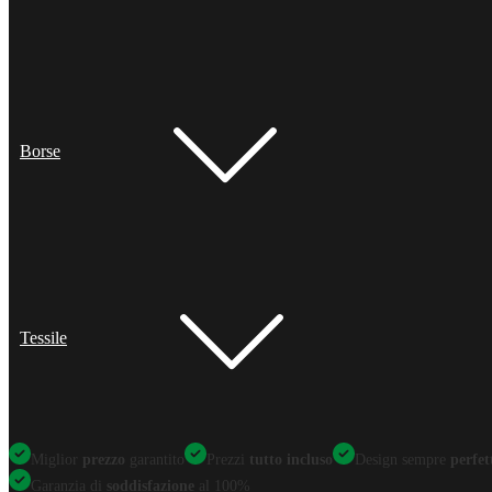
Borse
Tessile
Miglior
prezzo
garantito
Prezzi
tutto incluso
Design sempre
perfet
Garanzia di
soddisfazione
al 100%