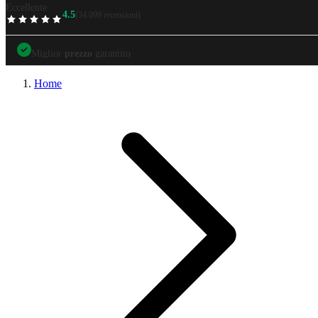
Eccellente
4.5
(34.099 recensioni)
TrustScore
Miglior
prezzo
garantito
Miglior
prezzo
garantito
Prezzi
tutto incluso
Design sempre
perfetti
Home
Garanzia di
soddisfazione
al 100%