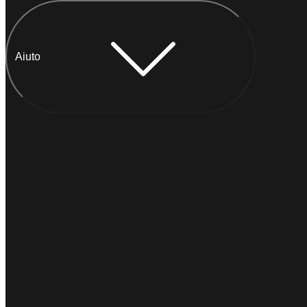
Aiuto
Chatta con Anna
IMMEDIATO
Di solito
risponde entro un minuto