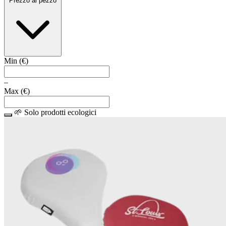
Prezzo al pezzo
Min (
€
)
–
Max (
€
)
🌱 Solo prodotti ecologici