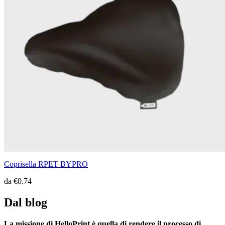
Coprisella RPET BYPRO
da
€0.74
Dal blog
La missione di HelloPrint è quella di rendere il processo di