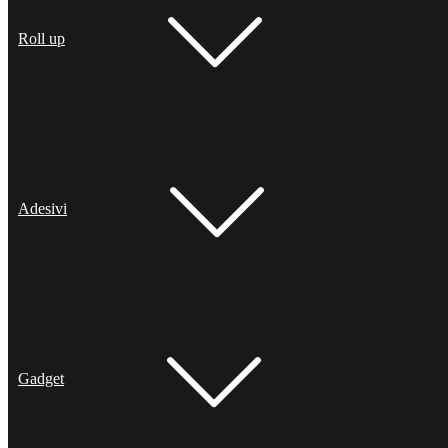
Roll up
Adesivi
Gadget