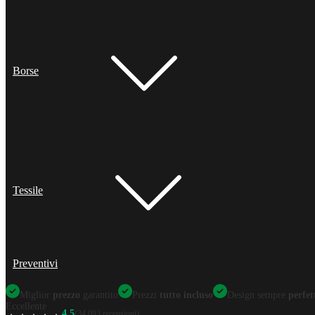
Borse
Tessile
Preventivi
Miglior
prezzo
garantito
Prezzi
tutto incluso
Design sempre
perfet
Eccellente
4.5
(34.093 recensioni)