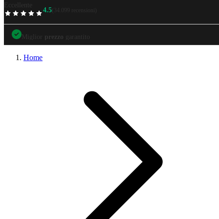
Eccellente
4.5
(34.099 recensioni)
TrustScore
Miglior
prezzo
garantito
Miglior
prezzo
garantito
Prezzi
tutto incluso
Design sempre
perfetti
Home
Garanzia di
soddisfazione
al 100%