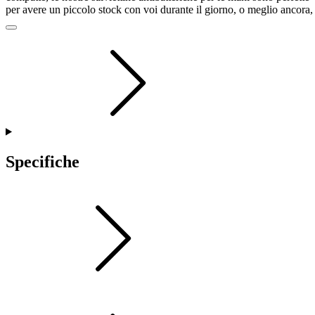
per avere un piccolo stock con voi durante il giorno, o meglio ancora,
proprio all'ingresso del vostro edificio in modo che i visitatori possano
pulirsi le mani all'istante. Inoltre, la confezione di queste salviettine p
essere stampata in quadricromia, in modo da poterci stampare sopra
con orgoglio il proprio marchio!
Dimensione
: 80x60 mm
Area stampabile
: 55x40 mm
Specifiche