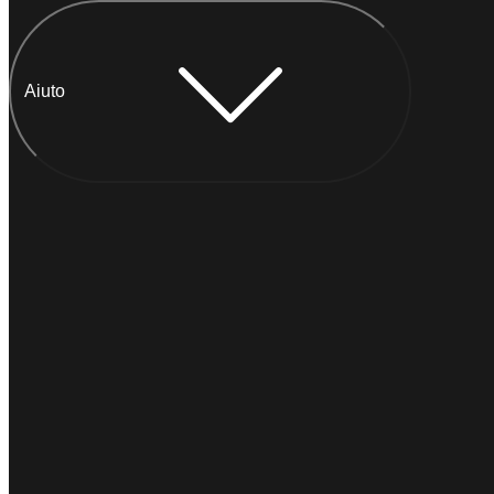
Aiuto
Chatta con Anna
IMMEDIATO
Di solito
risponde entro un minuto