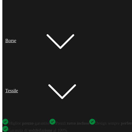
Borse
Tessile
Miglior
prezzo
garantito
Prezzi
tutto incluso
Design sempre
perfet
Garanzia di
soddisfazione
al 100%