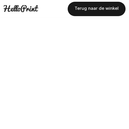
Terug naar de winkel
Terug naar de winkel
4
Ontdek het nu
Ontdek het nu
4,5
32.000+ beoordelingen