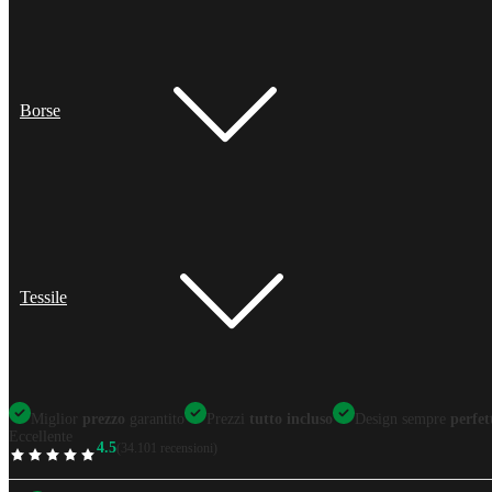
Borse
Tessile
Miglior
prezzo
garantito
Prezzi
tutto incluso
Design sempre
perfet
Eccellente
4.5
(34.101 recensioni)
TrustScore