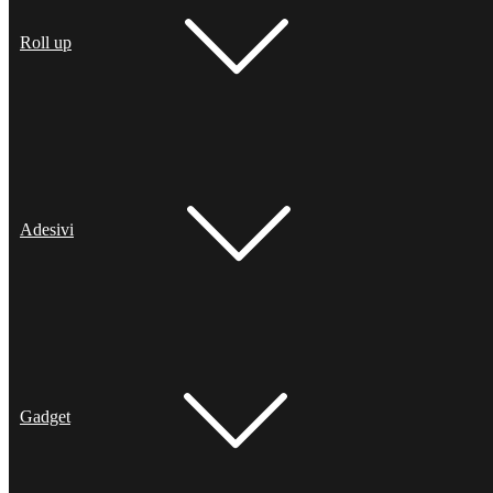
Roll up
Adesivi
Gadget