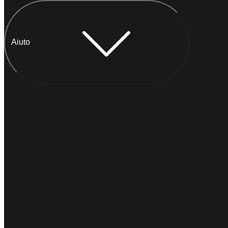
Aiuto
Chatta con Anna
IMMEDIATO
Di solito
risponde entro un minuto