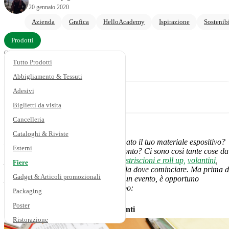
20 gennaio 2020
Blog
Azienda
Grafica
HelloAcademy
Ispirazione
Sostenibi
Prodotti
CONDIVIDI
Tutto Prodotti
Abbigliamento & Tessuti
Adesivi
Hai bisogno di aiuto?
Chiedi ai nostri esperti di stampa
Biglietti da visita
Cancelleria
Cataloghi & Riviste
Hai progettato il tuo stand? Hai ordinato il tuo materiale espositivo?
Esterni
Qual è il tuo budget? Il tuo team è pronto? Ci sono così tante cose da
preparare per le fiere:
stand fieristici
,
striscioni e roll up,
volantini
,
Fiere
biglietti da visita
. È difficile decidere da dove cominciare. Ma prima d
Gadget & Articoli promozionali
prendere la decisione di iscriversi ad un evento, è opportuno
organizzarsi al meglio in largo anticipo:
Packaging
Poster
1. Analizza i dati delle fiere precedenti
Ristorazione