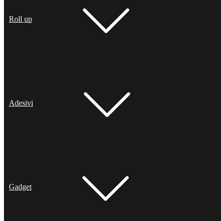
Roll up
Adesivi
Gadget