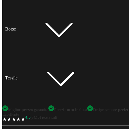
Borse
Tessile
Miglior
prezzo
garantito
Prezzi
tutto incluso
Design sempre
perfet
Eccellente
4.5
(34.101 recensioni)
TrustScore