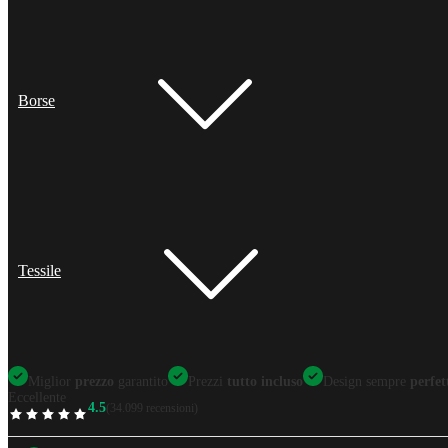
Borse
Tessile
Miglior
prezzo
garantito
Prezzi
tutto incluso
Design sempre
perfet
Eccellente
4.5
(34.099 recensioni)
TrustScore