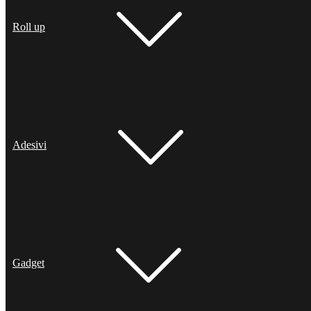
Roll up
Adesivi
Gadget