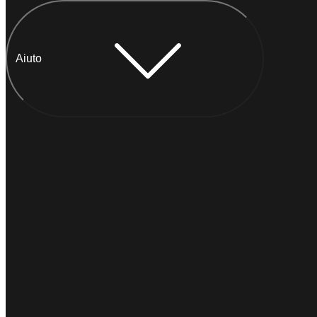
Aiuto
Chatta con Anna
IMMEDIATO
Di solito
risponde entro un minuto