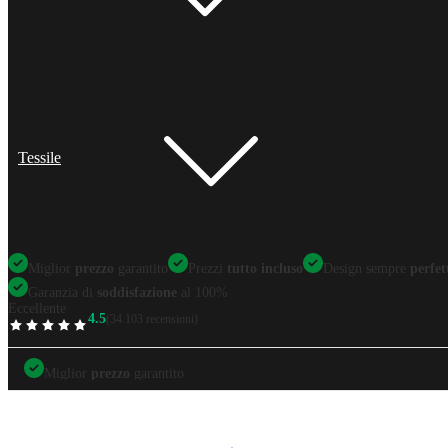
Tessile
Miglior
prezzo
garantito
Prezzi
tutto incluso
Design sempre
perfet
Garanzia di
soddisfazione
al 100%
Eccellente
4.5
(34.103 recensioni)
TrustScore
Miglior
prezzo
garantito
Miglior
prezzo
garantito
Prezzi
tutto incluso
Design sempre
perfetti
Garanzia di
soddisfazione
al 100%