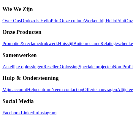
Wie We Zijn
Over Ons
Drukzo is HelloPrint
Onze cultuur
Werken bij HelloPrint
Onz
Onze Producten
Promotie & reclamedrukwerk
Huisstijl
Buitenreclame
Relatiegeschenk
Samenwerken
Zakelijke oplossingen
Reseller Oplossing
Speciale projecten
Non Profit
Hulp & Ondersteuning
Mijn account
Helpcentrum
Neem contact op
Offerte aanvragen
Altijd e
Social Media
Facebook
LinkedIn
Instagram