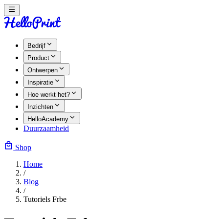
Bedrijf
Product
Ontwerpen
Inspiratie
Hoe werkt het?
Inzichten
HelloAcademy
Duurzaamheid
Shop
Home
/
Blog
/
Tutoriels Frbe