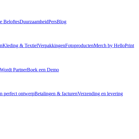
e Beloftes
Duurzaamheid
Pers
Blog
en
Kleding & Textiel
Verpakkingen
Fotoproducten
Merch by HelloPrint
Wordt Partner
Boek een Demo
en perfect ontwerp
Betalingen & facturen
Verzending en levering