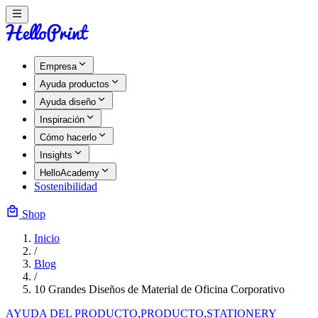
Empresa
Ayuda productos
Ayuda diseño
Inspiración
Cómo hacerlo
Insights
HelloAcademy
Sostenibilidad
Shop
Inicio
/
Blog
/
10 Grandes Diseños de Material de Oficina Corporativo
AYUDA DEL PRODUCTO
,
PRODUCTO
,
STATIONERY