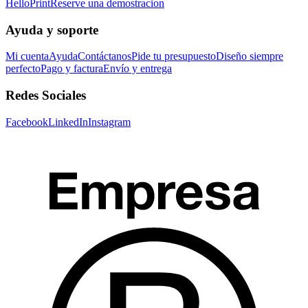
HelloPrint
Reserve una demostracion
Ayuda y soporte
Mi cuenta
Ayuda
Contáctanos
Pide tu presupuesto
Diseño siempre
perfecto
Pago y factura
Envío y entrega
Redes Sociales
Facebook
LinkedIn
Instagram