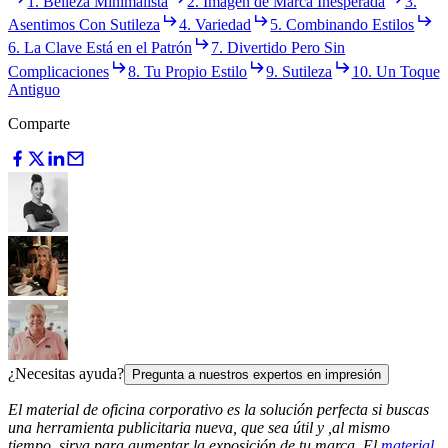
1. Belleza Minimalista
2. Imagen de Marca Inesperada
3.
Asentimos Con Sutileza
4. Variedad
5. Combinando Estilos
6. La Clave Está en el Patrón
7. Divertido Pero Sin
Complicaciones
8. Tu Propio Estilo
9. Sutileza
10. Un Toque
Antiguo
Comparte
¿Necesitas ayuda?
Pregunta a nuestros expertos en impresión
El material de oficina corporativo es la solución perfecta si buscas
una herramienta publicitaria nueva, que sea útil y ,al mismo
tiempo, sirva para aumentar la exposición de tu marca. El
material