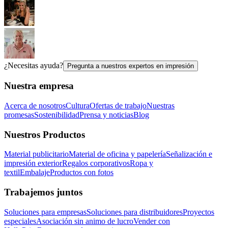
¿Necesitas ayuda?
Pregunta a nuestros expertos en impresión
Nuestra empresa
Acerca de nosotros
Cultura
Ofertas de trabajo
Nuestras
promesas
Sostenibilidad
Prensa y noticias
Blog
Nuestros Productos
Material publicitario
Material de oficina y papelería
Señalización e
impresión exterior
Regalos corporativos
Ropa y
textil
Embalaje
Productos con fotos
Trabajemos juntos
Soluciones para empresas
Soluciones para distribuidores
Proyectos
especiales
Asociación sin animo de lucro
Vender con