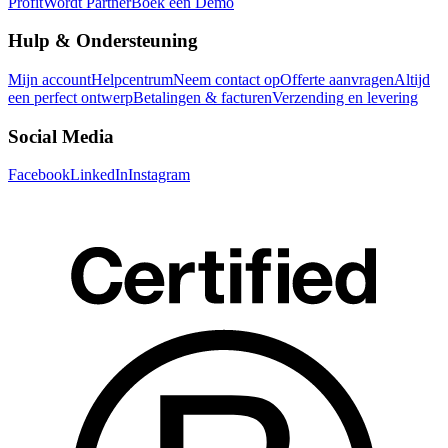
Profit
Wordt Partner
Boek een Demo
Hulp & Ondersteuning
Mijn account
Helpcentrum
Neem contact op
Offerte aanvragen
Altijd
een perfect ontwerp
Betalingen & facturen
Verzending en levering
Social Media
Facebook
LinkedIn
Instagram