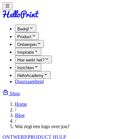
Bedrijf
Product
Ontwerpen
Inspiratie
Hoe werkt het?
Inzichten
HelloAcademy
Duurzaamheid
Shop
Home
/
Blog
/
Wat zegt een logo over jou?
ONTWERP
,
PRODUCT HULP