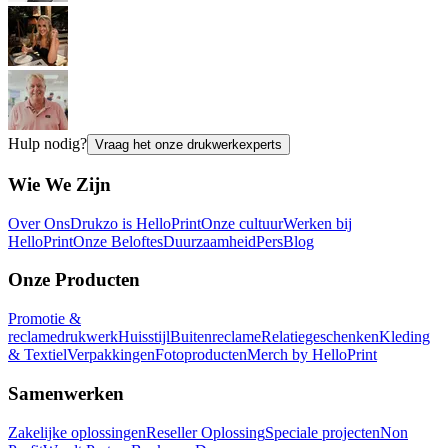
Hulp nodig?
Vraag het onze drukwerkexperts
Wie We Zijn
Over Ons
Drukzo is HelloPrint
Onze cultuur
Werken bij
HelloPrint
Onze Beloftes
Duurzaamheid
Pers
Blog
Onze Producten
Promotie &
reclamedrukwerk
Huisstijl
Buitenreclame
Relatiegeschenken
Kleding
& Textiel
Verpakkingen
Fotoproducten
Merch by HelloPrint
Samenwerken
Zakelijke oplossingen
Reseller Oplossing
Speciale projecten
Non