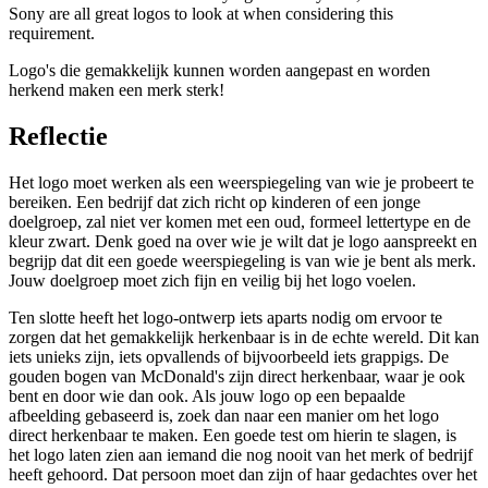
Sony are all great logos to look at when considering this
requirement.
Logo's die gemakkelijk kunnen worden aangepast en worden
herkend maken een merk sterk!
Reflectie
Het logo moet werken als een weerspiegeling van wie je probeert te
bereiken. Een bedrijf dat zich richt op kinderen of een jonge
doelgroep, zal niet ver komen met een oud, formeel lettertype en de
kleur zwart. Denk goed na over wie je wilt dat je logo aanspreekt en
begrijp dat dit een goede weerspiegeling is van wie je bent als merk.
Jouw doelgroep moet zich fijn en veilig bij het logo voelen.
Ten slotte heeft het logo-ontwerp iets aparts nodig om ervoor te
zorgen dat het gemakkelijk herkenbaar is in de echte wereld. Dit kan
iets unieks zijn, iets opvallends of bijvoorbeeld iets grappigs. De
gouden bogen van McDonald's zijn direct herkenbaar, waar je ook
bent en door wie dan ook. Als jouw logo op een bepaalde
afbeelding gebaseerd is, zoek dan naar een manier om het logo
direct herkenbaar te maken. Een goede test om hierin te slagen, is
het logo laten zien aan iemand die nog nooit van het merk of bedrijf
heeft gehoord. Dat persoon moet dan zijn of haar gedachtes over het