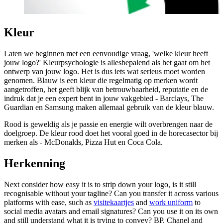
Kleur
Laten we beginnen met een eenvoudige vraag, 'welke kleur heeft
jouw logo?' Kleurpsychologie is allesbepalend als het gaat om het
ontwerp van jouw logo. Het is dus iets wat serieus moet worden
genomen. Blauw is een kleur die regelmatig op merken wordt
aangetroffen, het geeft blijk van betrouwbaarheid, reputatie en de
indruk dat je een expert bent in jouw vakgebied - Barclays, The
Guardian en Samsung maken allemaal gebruik van de kleur blauw.
Rood is geweldig als je passie en energie wilt overbrengen naar de
doelgroep. De kleur rood doet het vooral goed in de horecasector bij
merken als - McDonalds, Pizza Hut en Coca Cola.
Herkenning
Next consider how easy it is to strip down your logo, is it still
recognisable without your tagline? Can you transfer it across various
platforms with ease, such as
visitekaartjes
and
work uniform
to
social media avatars and email signatures? Can you use it on its own
and still understand what it is trying to convey? BP, Chanel and