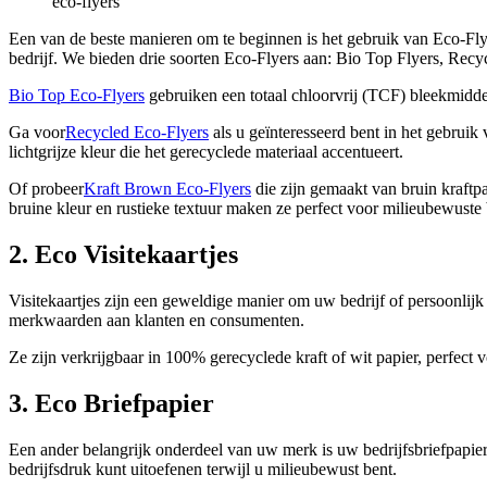
eco-flyers
Een van de beste manieren om te beginnen is het gebruik van Eco-Fl
bedrijf. We bieden drie soorten Eco-Flyers aan: Bio Top Flyers, Recy
Bio Top Eco-Flyers
gebruiken een totaal chloorvrij (TCF) bleekmiddel 
Ga voor
Recycled Eco-Flyers
als u geïnteresseerd bent in het gebruik
lichtgrijze kleur die het gerecyclede materiaal accentueert.
Of probeer
Kraft Brown Eco-Flyers
die zijn gemaakt van bruin kraftp
bruine kleur en rustieke textuur maken ze perfect voor milieubewuste 
2. Eco Visitekaartjes
Visitekaartjes zijn een geweldige manier om uw bedrijf of persoonlijk
merkwaarden aan klanten en consumenten.
Ze zijn verkrijgbaar in 100% gerecyclede kraft of wit papier, perfec
3. Eco Briefpapier
Een ander belangrijk onderdeel van uw merk is uw bedrijfsbriefpapier.
bedrijfsdruk kunt uitoefenen terwijl u milieubewust bent.