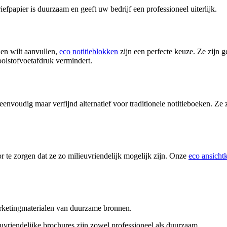
efpapier is duurzaam en geeft uw bedrijf een professioneel uiterlijk.
en wilt aanvullen,
eco notitieblokken
zijn een perfecte keuze. Ze zijn 
oolstofvoetafdruk vermindert.
eenvoudig maar verfijnd alternatief voor traditionele notitieboeken. Z
or te zorgen dat ze zo milieuvriendelijk mogelijk zijn. Onze
eco ansicht
arketingmaterialen van duurzame bronnen.
euvriendelijke brochures zijn zowel professioneel als duurzaam.