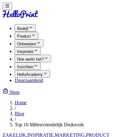
Bedrijf
Product
Ontwerpen
Inspiratie
Hoe werkt het?
Inzichten
HelloAcademy
Duurzaamheid
Shop
Home
/
Blog
/
Top 10 Milieuvriendelijk Drukwerk
ZAKELIJK
,
INSPIRATIE
,
MARKETING
,
PRODUCT