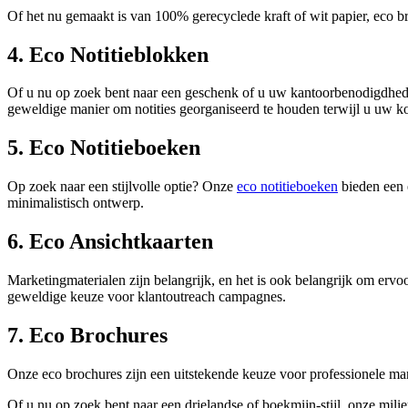
Of het nu gemaakt is van 100% gerecyclede kraft of wit papier, eco bri
4. Eco Notitieblokken
Of u nu op zoek bent naar een geschenk of u uw kantoorbenodigdhed
geweldige manier om notities georganiseerd te houden terwijl u uw k
5. Eco Notitieboeken
Op zoek naar een stijlvolle optie? Onze
eco notitieboeken
bieden een 
minimalistisch ontwerp.
6. Eco Ansichtkaarten
Marketingmaterialen zijn belangrijk, en het is ook belangrijk om ervo
geweldige keuze voor klantoutreach campagnes.
7. Eco Brochures
Onze eco brochures zijn een uitstekende keuze voor professionele m
Of u nu op zoek bent naar een drielandse of boekmijn-stijl, onze mili