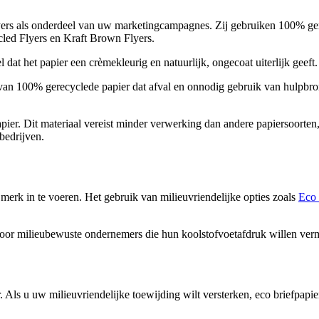
yers als onderdeel van uw marketingcampagnes. Zij gebruiken 100% ger
cled Flyers en Kraft Brown Flyers.
dat het papier een crèmekleurig en natuurlijk, ongecoat uiterlijk geeft. 
 van 100% gerecyclede papier dat afval en onnodig gebruik van hulpbron
apier. Dit materiaal vereist minder verwerking dan andere papiersoorte
bedrijven.
 merk in te voeren. Het gebruik van milieuvriendelijke opties zoals
Eco 
t voor milieubewuste ondernemers die hun koolstofvoetafdruk willen ver
 Als u uw milieuvriendelijke toewijding wilt versterken, eco briefpapi