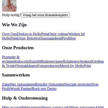
Hulp nodig?
Vraag het onze drukwerkexperts
Wie We Zijn
Over Ons
Drukzo is HelloPrint
Onze cultuur
Werken bij
HelloPrint
Onze Beloftes
Duurzaamheid
Pers
Blog
Onze Producten
Promotie &
reclamedrukwerk
Huisstijl
Buitenreclame
Relatiegeschenken
Kleding
& Textiel
Verpakkingen
Fotoproducten
Merch by HelloPrint
Samenwerken
Zakelijke oplossingen
Reseller Oplossing
Speciale projecten
Non
Profit
Wordt Partner
Boek een Demo
Hulp & Ondersteuning
Mijn account
Helpcentrum
Neem contact op
Offerte aanvragen
Altijd