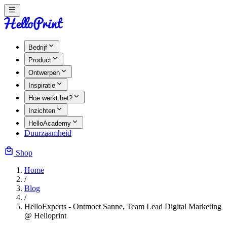
Bedrijf
Product
Ontwerpen
Inspiratie
Hoe werkt het?
Inzichten
HelloAcademy
Duurzaamheid
Shop
Home
/
Blog
/
HelloExperts - Ontmoet Sanne, Team Lead Digital Marketing
@ Helloprint