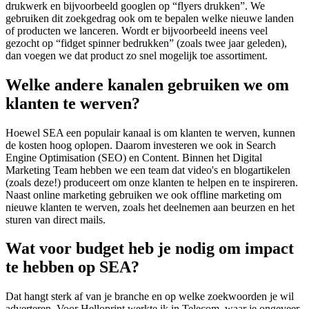
drukwerk en bijvoorbeeld googlen op “flyers drukken”. We
gebruiken dit zoekgedrag ook om te bepalen welke nieuwe landen
of producten we lanceren. Wordt er bijvoorbeeld ineens veel
gezocht op “fidget spinner bedrukken” (zoals twee jaar geleden),
dan voegen we dat product zo snel mogelijk toe assortiment.
Welke andere kanalen gebruiken we om
klanten te werven?
Hoewel SEA een populair kanaal is om klanten te werven, kunnen
de kosten hoog oplopen. Daarom investeren we ook in Search
Engine Optimisation (SEO) en Content. Binnen het Digital
Marketing Team hebben we een team dat video's en blogartikelen
(zoals deze!) produceert om onze klanten te helpen en te inspireren.
Naast online marketing gebruiken we ook offline marketing om
nieuwe klanten te werven, zoals het deelnemen aan beurzen en het
sturen van direct mails.
Wat voor budget heb je nodig om impact
te hebben op SEA?
Dat hangt sterk af van je branche en op welke zoekwoorden je wil
adverteren. Voor Helloprint werkte ik in Telecom, waar je ongeveer