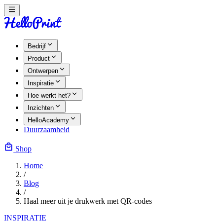
Bedrijf
Product
Ontwerpen
Inspiratie
Hoe werkt het?
Inzichten
HelloAcademy
Duurzaamheid
Shop
Home
/
Blog
/
Haal meer uit je drukwerk met QR-codes
INSPIRATIE