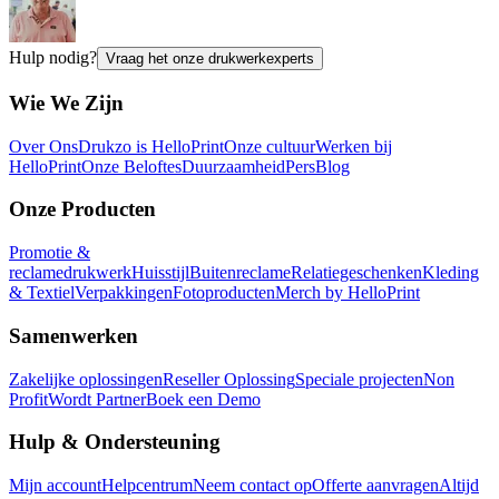
Hulp nodig?
Vraag het onze drukwerkexperts
Wie We Zijn
Over Ons
Drukzo is HelloPrint
Onze cultuur
Werken bij
HelloPrint
Onze Beloftes
Duurzaamheid
Pers
Blog
Onze Producten
Promotie &
reclamedrukwerk
Huisstijl
Buitenreclame
Relatiegeschenken
Kleding
& Textiel
Verpakkingen
Fotoproducten
Merch by HelloPrint
Samenwerken
Zakelijke oplossingen
Reseller Oplossing
Speciale projecten
Non
Profit
Wordt Partner
Boek een Demo
Hulp & Ondersteuning
Mijn account
Helpcentrum
Neem contact op
Offerte aanvragen
Altijd