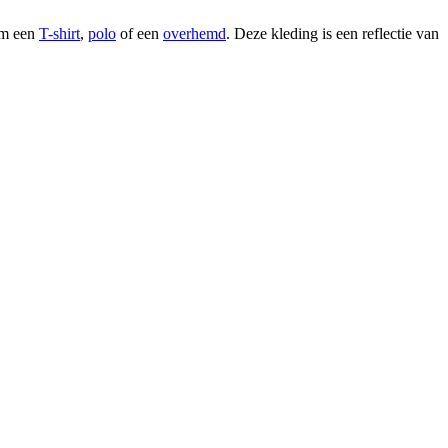
 om een
T-shirt
,
polo
of een
overhemd
. Deze kleding is een reflectie van