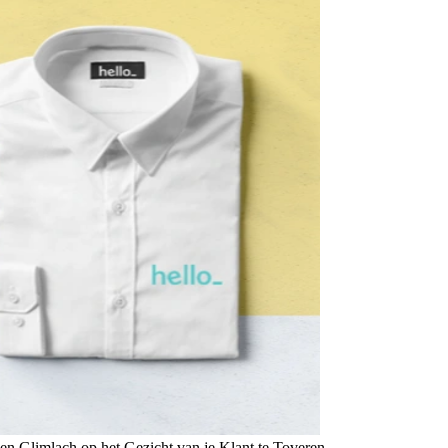
n Glimlach op het Gezicht van je Klant te Toveren