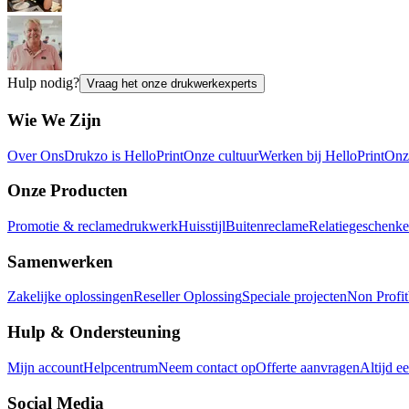
Hulp nodig?
Vraag het onze drukwerkexperts
Wie We Zijn
Over Ons
Drukzo is HelloPrint
Onze cultuur
Werken bij HelloPrint
Onz
Onze Producten
Promotie & reclamedrukwerk
Huisstijl
Buitenreclame
Relatiegeschenk
Samenwerken
Zakelijke oplossingen
Reseller Oplossing
Speciale projecten
Non Profit
Hulp & Ondersteuning
Mijn account
Helpcentrum
Neem contact op
Offerte aanvragen
Altijd e
Social Media