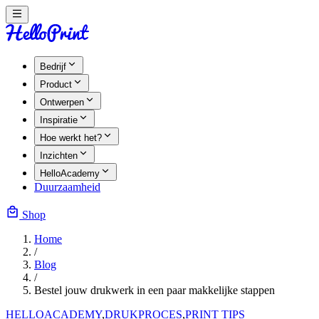
Bedrijf
Product
Ontwerpen
Inspiratie
Hoe werkt het?
Inzichten
HelloAcademy
Duurzaamheid
Shop
Home
/
Blog
/
Bestel jouw drukwerk in een paar makkelijke stappen
HELLOACADEMY
,
DRUKPROCES
,
PRINT TIPS