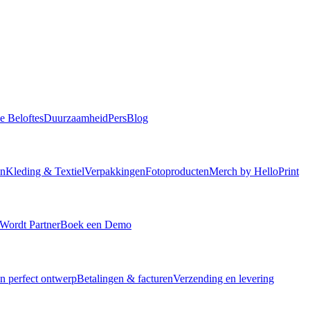
e Beloftes
Duurzaamheid
Pers
Blog
en
Kleding & Textiel
Verpakkingen
Fotoproducten
Merch by HelloPrint
Wordt Partner
Boek een Demo
en perfect ontwerp
Betalingen & facturen
Verzending en levering