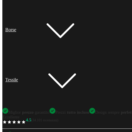
Borse
Tessile
Miglior
prezzo
garantito
Prezzi
tutto incluso
Design sempre
perfet
Eccellente
4.5
(34.101 recensioni)
TrustScore