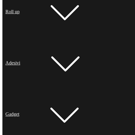
Roll up
Adesivi
Gadget