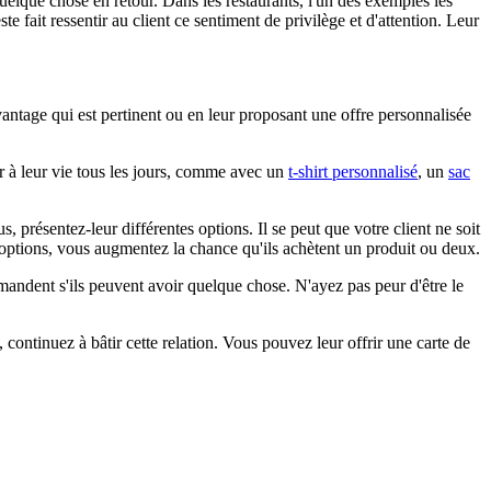
uelque chose en retour. Dans les restaurants, l'un des exemples les
e fait ressentir au client ce sentiment de privilège et d'attention. Leur
vantage qui est pertinent ou en leur proposant une offre personnalisée
r à leur vie tous les jours, comme avec un
t-shirt personnalisé
, un
sac
 présentez-leur différentes options. Il se peut que votre client ne soit
rs options, vous augmentez la chance qu'ils achètent un produit ou deux.
demandent s'ils peuvent avoir quelque chose. N'ayez pas peur d'être le
 continuez à bâtir cette relation. Vous pouvez leur offrir une carte de