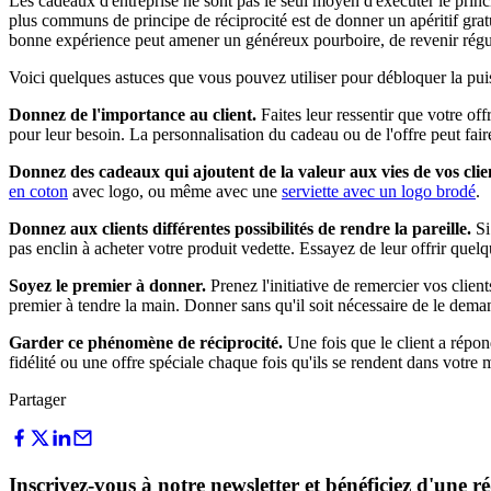
Les cadeaux d'entreprise ne sont pas le seul moyen d'exécuter le princi
plus communs de principe de réciprocité est de donner un apéritif gratuit
bonne expérience peut amener un généreux pourboire, de revenir réguli
Voici quelques astuces que vous pouvez utiliser pour débloquer la puis
Donnez de l'importance au client.
Faites leur ressentir que votre of
pour leur besoin. La personnalisation du cadeau ou de l'offre peut fai
Donnez des cadeaux qui ajoutent de la valeur aux vies de vos clie
en coton
avec logo, ou même avec une
serviette avec un logo brodé
.
Donnez aux clients différentes possibilités de rendre la pareille.
Si
pas enclin à acheter votre produit vedette. Essayez de leur offrir quel
Soyez le premier à donner.
Prenez l'initiative de remercier vos clie
premier à tendre la main. Donner sans qu'il soit nécessaire de le dema
Garder ce phénomène de réciprocité.
Une fois que le client a répon
fidélité ou une offre spéciale chaque fois qu'ils se rendent dans votre
Partager
Inscrivez-vous à notre newsletter et bénéficiez d'une