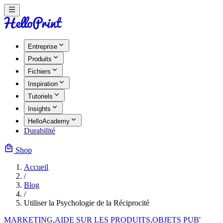
Entreprise
Produits
Fichiers
Inspiration
Tutoriels
Insights
HelloAcademy
Durabilité
Shop
Accueil
/
Blog
/
Utiliser la Psychologie de la Réciprocité
MARKETING
,
AIDE SUR LES PRODUITS
,
OBJETS PUB'