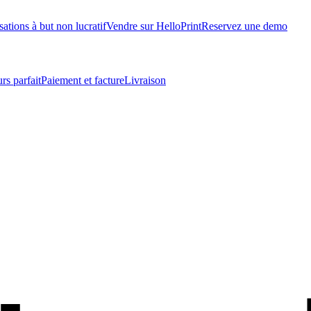
ations à but non lucratif
Vendre sur HelloPrint
Reservez une demo
rs parfait
Paiement et facture
Livraison