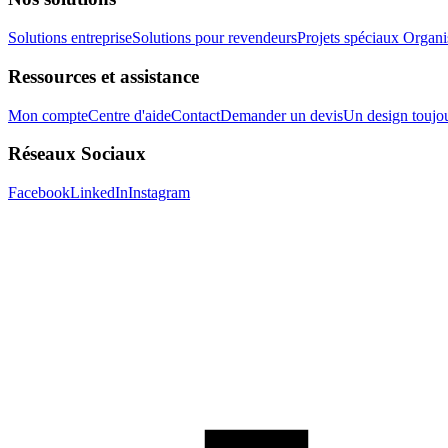
Solutions entreprise
Solutions pour revendeurs
Projets spéciaux
Organis
Ressources et assistance
Mon compte
Centre d'aide
Contact
Demander un devis
Un design toujou
Réseaux Sociaux
Facebook
LinkedIn
Instagram