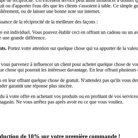
pe de réciprocité. Un excellent service peut aussi influencer à donner q
 ou d'apporter l'eau dès que les clients s'assoient à table. Ce simple gest
èrement, ou de laisser une bonne note sur internet.
sance de la réciprocité de la meilleure des façons :
fre est individuel. Vous pouvez établir ceci en offrant un cadeau ou un a
re une grande différence.
nts.
Portez votre attention sur quelque chose qui va apporter de la valeu
 vous parvenez à influencer un client pour acheter quelque chose de vous,
que chose qui pourrait les intéresser davantage. En leur offrant plusieu
nts en leur offrant quelque chose de gratuit. N'attendez pas qu'ils vous 
nder garantit une réponse plus sincère.
du à votre offre en achetant vos produits ou en profitant de vos services,
 magasin. Ne vous arrêtez pas après avoir eu ce que vous vouliez.
 réduction de 10% sur votre première commande !