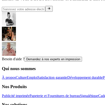
Besoin d'aide ?
Demandez à nos experts en impression
Qui nous sommes
À propos
Culture
Emploi
Satisfaction garantie
Développement durable
P
Nos Produits
Publicité imprimée
Papeterie et Fournitures de bureau
Signalétique
Cade
Nos solutions