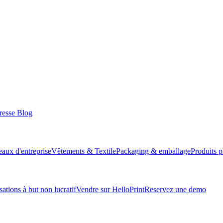
resse
Blog
aux d'entreprise
Vêtements & Textile
Packaging & emballage
Produits 
ations à but non lucratif
Vendre sur HelloPrint
Reservez une demo