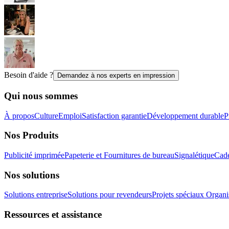
Besoin d'aide ?
Demandez à nos experts en impression
Qui nous sommes
À propos
Culture
Emploi
Satisfaction garantie
Développement durable
P
Nos Produits
Publicité imprimée
Papeterie et Fournitures de bureau
Signalétique
Cade
Nos solutions
Solutions entreprise
Solutions pour revendeurs
Projets spéciaux
Organis
Ressources et assistance