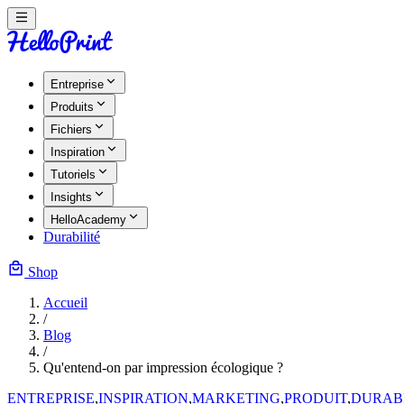
Entreprise
Produits
Fichiers
Inspiration
Tutoriels
Insights
HelloAcademy
Durabilité
Shop
Accueil
/
Blog
/
Qu'entend-on par impression écologique ?
ENTREPRISE
,
INSPIRATION
,
MARKETING
,
PRODUIT
,
DURABI