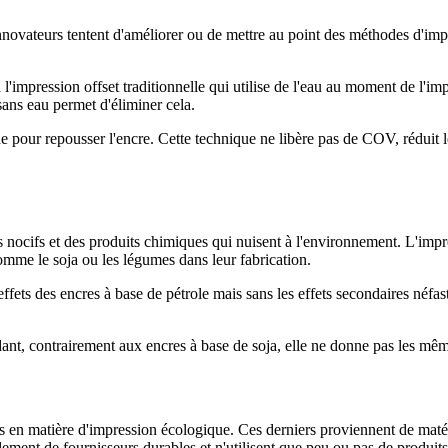
innovateurs tentent d'améliorer ou de mettre au point des méthodes d'im
 l'impression offset traditionnelle qui utilise de l'eau au moment de l'
ans eau permet d'éliminer cela.
one pour repousser l'encre. Cette technique ne libère pas de COV, réduit
 nocifs et des produits chimiques qui nuisent à l'environnement. L'impr
mme le soja ou les légumes dans leur fabrication.
 effets des encres à base de pétrole mais sans les effets secondaires néfa
, contrairement aux encres à base de soja, elle ne donne pas les mêmes
es en matière d'impression écologique. Ces derniers proviennent de mat
ement de fournisseurs durables et n'utilisent que peu ou pas de produits