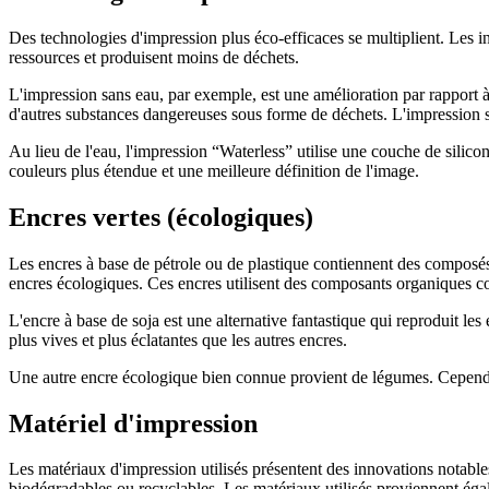
Des technologies d'impression plus éco-efficaces se multiplient. Les 
ressources et produisent moins de déchets.
L'impression sans eau, par exemple, est une amélioration par rapport à
d'autres substances dangereuses sous forme de déchets. L'impression s
Au lieu de l'eau, l'impression “Waterless” utilise une couche de silic
couleurs plus étendue et une meilleure définition de l'image.
Encres vertes (écologiques)
Les encres à base de pétrole ou de plastique contiennent des composés
encres écologiques. Ces encres utilisent des composants organiques co
L'encre à base de soja est une alternative fantastique qui reproduit les
plus vives et plus éclatantes que les autres encres.
Une autre encre écologique bien connue provient de légumes. Cependant
Matériel d'impression
Les matériaux d'impression utilisés présentent des innovations notabl
biodégradables ou recyclables. Les matériaux utilisés proviennent égal