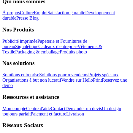
Qui nous sommes
À propos
Culture
Emploi
Satisfaction garantie
Développement
durable
Presse
Blog
Nos Produits
Publicité imprimée
Papeterie et Fournitures de
bureau
Signalétique
Cadeaux d'entreprise
Vêtements &
Textile
Packaging & emballage
Produits photo
Nos solutions
Solutions entreprise
Solutions pour revendeurs
Projets spéciaux
Organisations à but non lucratif
Vendre sur HelloPrint
Reservez une
demo
Ressources et assistance
Mon compte
Centre d'aide
Contact
Demander un devis
Un design
toujours parfait
Paiement et facture
Livraison
Réseaux Sociaux