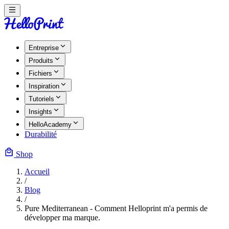
Entreprise
Produits
Fichiers
Inspiration
Tutoriels
Insights
HelloAcademy
Durabilité
Shop
Accueil
/
Blog
/
Pure Mediterranean - Comment Helloprint m'a permis de
développer ma marque.