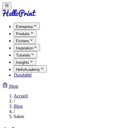
Entreprise
Produits
Fichiers
Inspiration
Tutoriels
Insights
HelloAcademy
Durabilité
Shop
Accueil
/
Blog
/
Salon