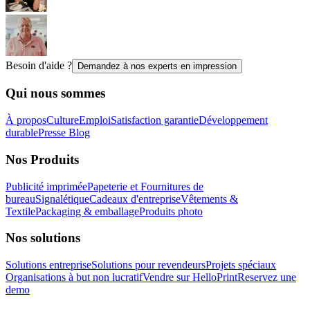
Besoin d'aide ?
Demandez à nos experts en impression
Qui nous sommes
À propos
Culture
Emploi
Satisfaction garantie
Développement
durable
Presse
Blog
Nos Produits
Publicité imprimée
Papeterie et Fournitures de
bureau
Signalétique
Cadeaux d'entreprise
Vêtements &
Textile
Packaging & emballage
Produits photo
Nos solutions
Solutions entreprise
Solutions pour revendeurs
Projets spéciaux
Organisations à but non lucratif
Vendre sur HelloPrint
Reservez une
demo