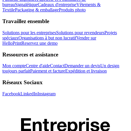
bureau
Signalétique
Cadeaux d'entreprise
Vêtements &
Textile
Packaging & emballage
Produits photo
Travaillez ensemble
Solutions pour les entreprises
Solutions pour revendeurs
Projets
spéciaux
Organisations à but non lucratif
Vendre sur
HelloPrint
Reservez une demo
Ressources et assistance
Mon compte
Centre d'aide
Contact
Demander un devis
Un design
toujours parfait
Paiement et facture
Expédition et livraison
Réseaux Sociaux
Facebook
LinkedIn
Instagram