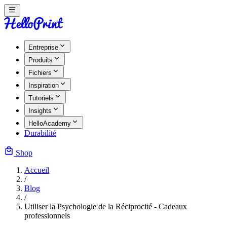
Entreprise
Produits
Fichiers
Inspiration
Tutoriels
Insights
HelloAcademy
Durabilité
Shop
Accueil
/
Blog
/
Utiliser la Psychologie de la Réciprocité - Cadeaux
professionnels