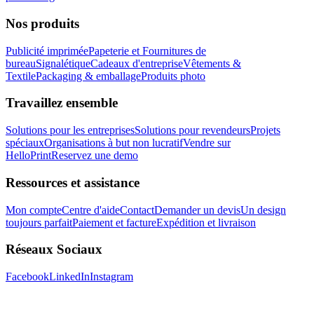
Nos produits
Publicité imprimée
Papeterie et Fournitures de
bureau
Signalétique
Cadeaux d'entreprise
Vêtements &
Textile
Packaging & emballage
Produits photo
Travaillez ensemble
Solutions pour les entreprises
Solutions pour revendeurs
Projets
spéciaux
Organisations à but non lucratif
Vendre sur
HelloPrint
Reservez une demo
Ressources et assistance
Mon compte
Centre d'aide
Contact
Demander un devis
Un design
toujours parfait
Paiement et facture
Expédition et livraison
Réseaux Sociaux
Facebook
LinkedIn
Instagram