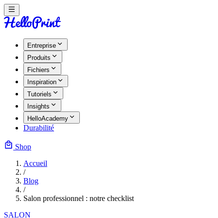
Entreprise
Produits
Fichiers
Inspiration
Tutoriels
Insights
HelloAcademy
Durabilité
Shop
Accueil
/
Blog
/
Salon professionnel : notre checklist
SALON