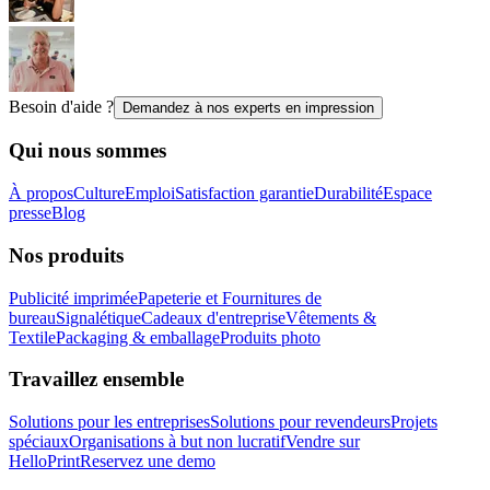
Besoin d'aide ?
Demandez à nos experts en impression
Qui nous sommes
À propos
Culture
Emploi
Satisfaction garantie
Durabilité
Espace
presse
Blog
Nos produits
Publicité imprimée
Papeterie et Fournitures de
bureau
Signalétique
Cadeaux d'entreprise
Vêtements &
Textile
Packaging & emballage
Produits photo
Travaillez ensemble
Solutions pour les entreprises
Solutions pour revendeurs
Projets
spéciaux
Organisations à but non lucratif
Vendre sur
HelloPrint
Reservez une demo