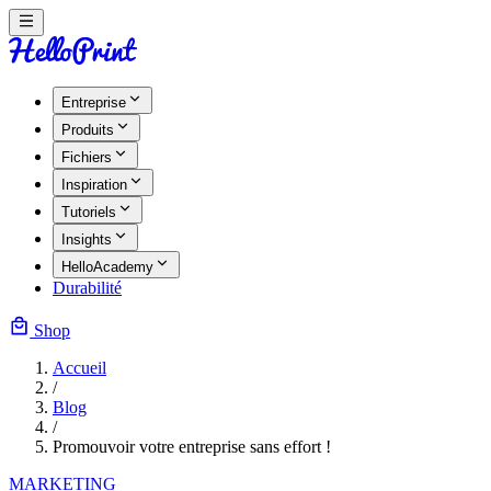
Entreprise
Produits
Fichiers
Inspiration
Tutoriels
Insights
HelloAcademy
Durabilité
Shop
Accueil
/
Blog
/
Promouvoir votre entreprise sans effort !
MARKETING