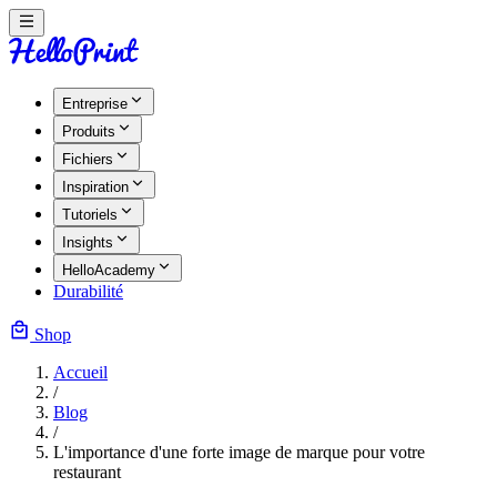
Entreprise
Produits
Fichiers
Inspiration
Tutoriels
Insights
HelloAcademy
Durabilité
Shop
Accueil
/
Blog
/
L'importance d'une forte image de marque pour votre
restaurant