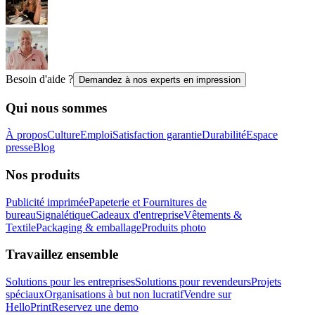
Besoin d'aide ?
Demandez à nos experts en impression
Qui nous sommes
À propos
Culture
Emploi
Satisfaction garantie
Durabilité
Espace
presse
Blog
Nos produits
Publicité imprimée
Papeterie et Fournitures de
bureau
Signalétique
Cadeaux d'entreprise
Vêtements &
Textile
Packaging & emballage
Produits photo
Travaillez ensemble
Solutions pour les entreprises
Solutions pour revendeurs
Projets
spéciaux
Organisations à but non lucratif
Vendre sur
HelloPrint
Reservez une demo