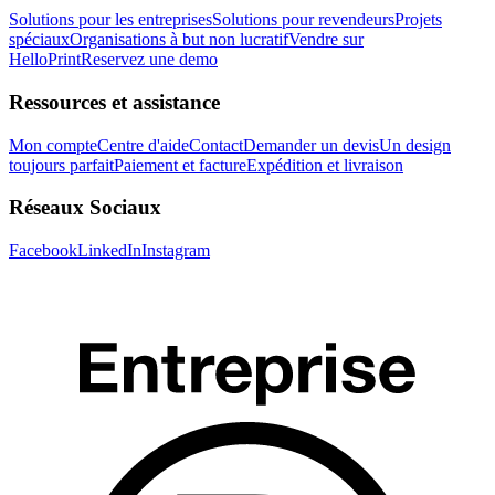
Solutions pour les entreprises
Solutions pour revendeurs
Projets
spéciaux
Organisations à but non lucratif
Vendre sur
HelloPrint
Reservez une demo
Ressources et assistance
Mon compte
Centre d'aide
Contact
Demander un devis
Un design
toujours parfait
Paiement et facture
Expédition et livraison
Réseaux Sociaux
Facebook
LinkedIn
Instagram