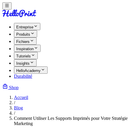
Entreprise
Produits
Fichiers
Inspiration
Tutoriels
Insights
HelloAcademy
Durabilité
Shop
Accueil
/
Blog
/
Comment Utiliser Les Supports Imprimés pour Votre Stratégie
Marketing