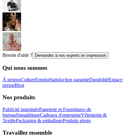
Besoin d'aide ?
Demandez à nos experts en impression
Qui nous sommes
À propos
Culture
Emploi
Satisfaction garantie
Durabilité
Espace
presse
Blog
Nos produits
Publicité imprimée
Papeterie et Fournitures de
bureau
Signalétique
Cadeaux d'entreprise
Vêtements &
Textile
Packaging & emballage
Produits photo
Travaillez ensemble