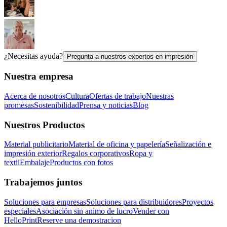
¿Necesitas ayuda?
Pregunta a nuestros expertos en impresión
Nuestra empresa
Acerca de nosotros
Cultura
Ofertas de trabajo
Nuestras
promesas
Sostenibilidad
Prensa y noticias
Blog
Nuestros Productos
Material publicitario
Material de oficina y papelería
Señalización e
impresión exterior
Regalos corporativos
Ropa y
textil
Embalaje
Productos con fotos
Trabajemos juntos
Soluciones para empresas
Soluciones para distribuidores
Proyectos
especiales
Asociación sin animo de lucro
Vender con
HelloPrint
Reserve una demostracion