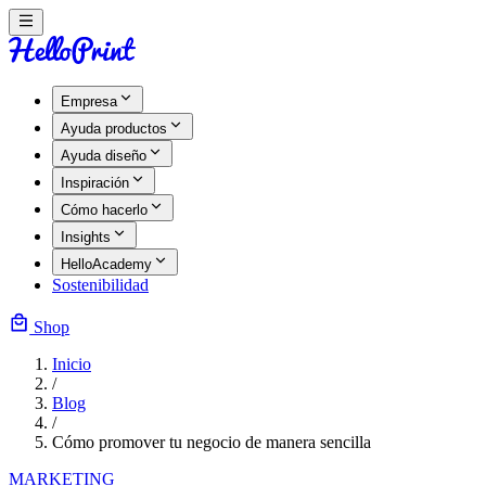
Empresa
Ayuda productos
Ayuda diseño
Inspiración
Cómo hacerlo
Insights
HelloAcademy
Sostenibilidad
Shop
Inicio
/
Blog
/
Cómo promover tu negocio de manera sencilla
MARKETING