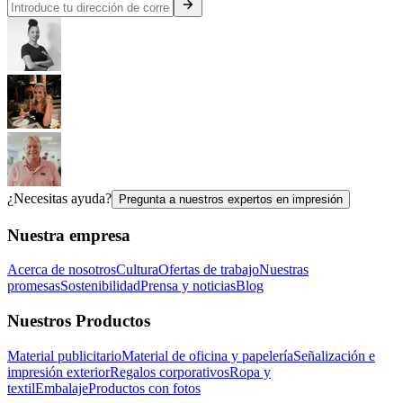
¿Necesitas ayuda?
Pregunta a nuestros expertos en impresión
Nuestra empresa
Acerca de nosotros
Cultura
Ofertas de trabajo
Nuestras
promesas
Sostenibilidad
Prensa y noticias
Blog
Nuestros Productos
Material publicitario
Material de oficina y papelería
Señalización e
impresión exterior
Regalos corporativos
Ropa y
textil
Embalaje
Productos con fotos