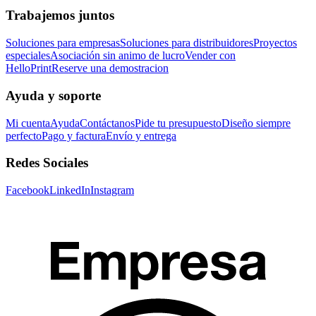
Trabajemos juntos
Soluciones para empresas
Soluciones para distribuidores
Proyectos
especiales
Asociación sin animo de lucro
Vender con
HelloPrint
Reserve una demostracion
Ayuda y soporte
Mi cuenta
Ayuda
Contáctanos
Pide tu presupuesto
Diseño siempre
perfecto
Pago y factura
Envío y entrega
Redes Sociales
Facebook
LinkedIn
Instagram