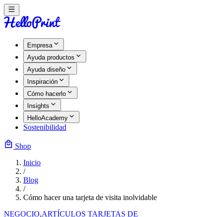
Empresa
Ayuda productos
Ayuda diseño
Inspiración
Cómo hacerlo
Insights
HelloAcademy
Sostenibilidad
Shop
Inicio
/
Blog
/
Cómo hacer una tarjeta de visita inolvidable
NEGOCIO
,
ARTÍCULOS TARJETAS DE