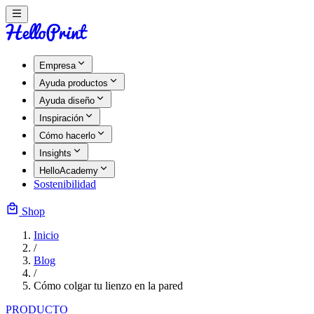
Empresa
Ayuda productos
Ayuda diseño
Inspiración
Cómo hacerlo
Insights
HelloAcademy
Sostenibilidad
Shop
Inicio
/
Blog
/
Cómo colgar tu lienzo en la pared
PRODUCTO