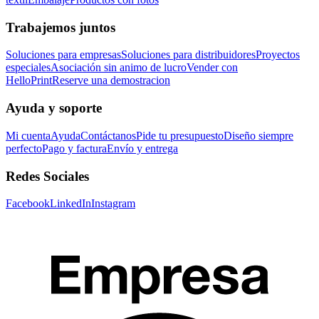
Trabajemos juntos
Soluciones para empresas
Soluciones para distribuidores
Proyectos
especiales
Asociación sin animo de lucro
Vender con
HelloPrint
Reserve una demostracion
Ayuda y soporte
Mi cuenta
Ayuda
Contáctanos
Pide tu presupuesto
Diseño siempre
perfecto
Pago y factura
Envío y entrega
Redes Sociales
Facebook
LinkedIn
Instagram