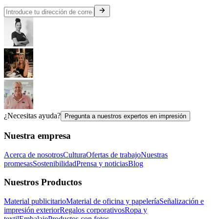
¿Necesitas ayuda?
Pregunta a nuestros expertos en impresión
Nuestra empresa
Acerca de nosotros
Cultura
Ofertas de trabajo
Nuestras
promesas
Sostenibilidad
Prensa y noticias
Blog
Nuestros Productos
Material publicitario
Material de oficina y papelería
Señalización e
impresión exterior
Regalos corporativos
Ropa y
textil
Embalaje
Productos con fotos