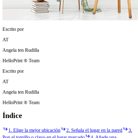
Escrito por
AT
Angela ten Rudilla
HelloPrint ® Team
Escrito por
AT
Angela ten Rudilla
HelloPrint ® Team
Índice
1. Elige la mejor ubicación
2. Señala el lugar en la pared
3.
Pon el tornillo o clavo en el lugar marcado
4. Añade una