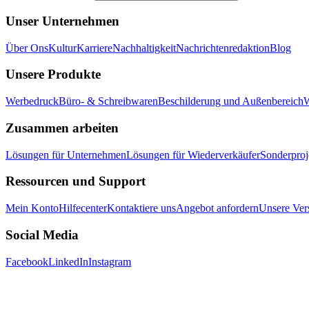
Unser Unternehmen
Über Ons
Kultur
Karriere
Nachhaltigkeit
Nachrichtenredaktion
Blog
Unsere Produkte
Werbedruck
Büro- & Schreibwaren
Beschilderung und Außenbereich
W
Zusammen arbeiten
Lösungen für Unternehmen
Lösungen für Wiederverkäufer
Sonderproj
Ressourcen und Support
Mein Konto
Hilfecenter
Kontaktiere uns
Angebot anfordern
Unsere Ver
Social Media
Facebook
LinkedIn
Instagram