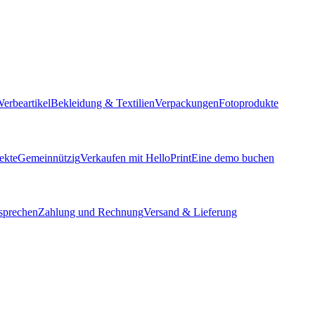
erbeartikel
Bekleidung & Textilien
Verpackungen
Fotoprodukte
ekte
Gemeinnützig
Verkaufen mit HelloPrint
Eine demo buchen
sprechen
Zahlung und Rechnung
Versand & Lieferung